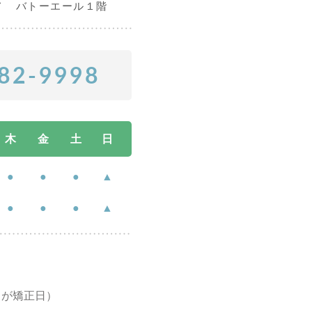
７ バトーエール１階
82-9998
木
金
土
日
●
●
●
▲
●
●
●
▲
日が矯正日）