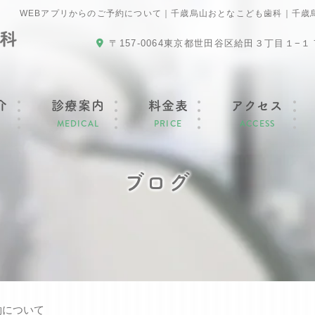
WEBアプリからのご予約について｜千歳烏山おとなこども歯科｜千歳
〒157-0064
東京都世田谷区給田３丁目１−１
介
診療案内
料金表
アクセス
MEDICAL
PRICE
ACCESS
ブログ
約について